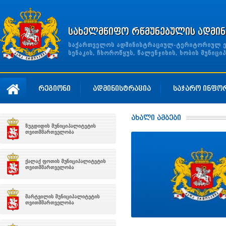
სახელმწიფო რწმუნებულის ადმინ
საქართველოს ადმინისტრაციულ-ტერიტორიულ ერთ
სენაკის, ჩხოროწყუს, წალენჯიხის, ხობის მუნი
რეგიონი
ადმინისტრაცია
საჯარო ინფო
ახალი ამბები