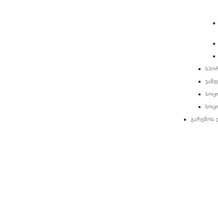
სპო
ჯანდ
სოც
სოც
გარემოს 