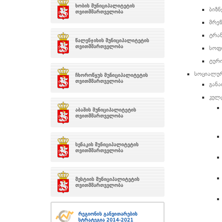
ბიზნ
მრე
ტრა
სოფ
ტურ
სოციალუ
განა
კულ