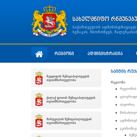
სახელმწიფო რწმუნებ
საქართველოს ადმინისტრაციულ-ტ
სენაკის, ჩხოროწყუს, წალენჯიხ
რეგიონი
ადმინისტრაცია
საიტის რუქ
რეგიონი
რეგიონის
გეოგრაფი
ისტორია
მოსახლე
ადმინის
ეკონომიკ
ბუნე