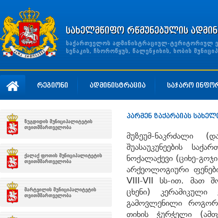
სახელმწიფო რწმუნებულის ადმინ
საქართველოს ადმინისტრაციულ-ტერიტორიულ ერთ
სენაკის, ჩხოროწყუს, წალენჯიხის, ხობის მუნი
რეგიონი
ადმინისტრაცია
საჯარო ინფო
პარმენ ზაქარაიას სახე
მუზეუმ-ნაკრძალი 
შუასაუკუნეების საქ
ნოქალაქევი (ციხე-გოჯ
არქეოლოგიური ფენები
VIII-VII სს-ით. მათ 
ცხენი) კერამიკული 
გამოვლენილი როგორც
თიხის ჭურჭელი (ამფო