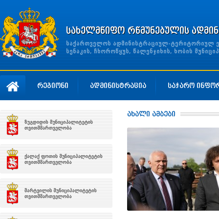
სახელმწიფო რწმუნებულის ადმინ
საქართველოს ადმინისტრაციულ-ტერიტორიულ ერთ
სენაკის, ჩხოროწყუს, წალენჯიხის, ხობის მუნი
რეგიონი
ადმინისტრაცია
საჯარო ინფო
ახალი ამბები