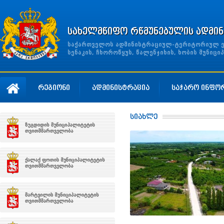
სახელმწიფო რწმუნებულის ადმინ
საქართველოს ადმინისტრაციულ-ტერიტორიულ ერთ
სენაკის, ჩხოროწყუს, წალენჯიხის, ხობის მუნი
რეგიონი
ადმინისტრაცია
საჯარო ინფო
სიახლე