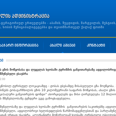
ულის ადმინისტრაცია
ერიტორიულ ერთეულებში - აბაშის, ზუგდიდის, მარტვილის, მესტიის
ის, ხობის მუნიციპალიტეტებსა და თვითმმართველ ქალაქ ფოთში
საჯარო ინფორმაცია
ახალი ამბები
კონტაქტი
ბი
 გზის მოწყობასა და ლუგელას ხეობაში ტურიზმის განვითარებაზე ადგილობრივ
წმუნებული ესაუბრა
2:00
 ცნობილ ტურისტულ ლოკაციამდე - ტობას ტბებამდე მისასვლელი გზა მოეწყობა.
ინებს ტობავარჩხილის გზის 10 კილომეტრიანი საფარის მოწყობას, ახალი გზის
იციპალური განვითრების ფონდი“ ახორციელებს და მისი ღირებულება 12 მილი
ს მშენებლობაზე ტენდერი უკვე გამოცხადებულია.
ნიშვნელობაზე და ლუგელას ხეობაში ტურიზმის
განვითარების საკითხებზე ადგილ
წმუნებული, ადგილობრივი ხელისუფლების წარმომადგენლებთან და პარლამენტ
სთან ერთად ესაუბრა. ალექსანდრე მოწერელიამ ხეობაში ტურისტული ობიექტებ