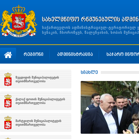
სახელმწიფო რწმუნებულის ადმინ
საქართველოს ადმინისტრაციულ-ტერიტორიულ ერთ
სენაკის, ჩხოროწყუს, წალენჯიხის, ხობის მუნი
რეგიონი
ადმინისტრაცია
საჯარო ინფო
სიახლე