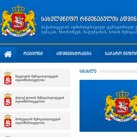
სახელმწიფო რწმუნებულის ადმინ
საქართველოს ადმინისტრაციულ-ტერიტორიულ ერთ
სენაკის, ჩხოროწყუს, წალენჯიხის, ხობის მუნი
რეგიონი
ადმინისტრაცია
საჯარო ინფო
სიახლე