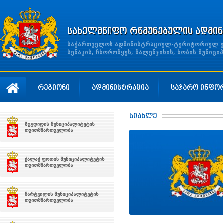
სახელმწიფო რწმუნებულის ადმინ
საქართველოს ადმინისტრაციულ-ტერიტორიულ ერთ
სენაკის, ჩხოროწყუს, წალენჯიხის, ხობის მუნი
რეგიონი
ადმინისტრაცია
საჯარო ინფო
სიახლე