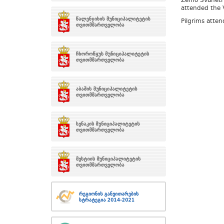
Zemo Svaneti A
attended the V
Pilgrims atten