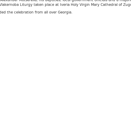
lexander Motserelia, his deputies, local government officials and a majori
lakernoba Liturgy taken place at Iveria Holy Virgin Mary Cathedral of Zugd
ded the celebration from all over Georgia.