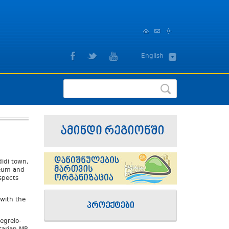
,
English
ქართული
didi town,
seum and
espects
 with the
egrelo-