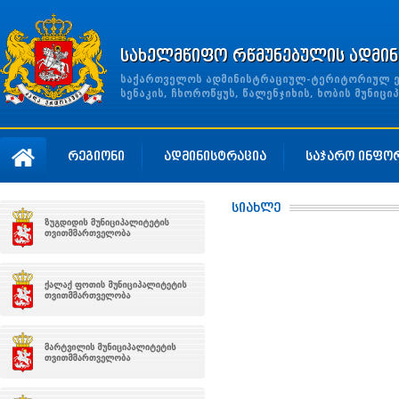
სახელმწიფო რწმუნებულის ადმინ
საქართველოს ადმინისტრაციულ-ტერიტორიულ ერთ
სენაკის, ჩხოროწყუს, წალენჯიხის, ხობის მუნი
რეგიონი
ადმინისტრაცია
საჯარო ინფო
სიახლე