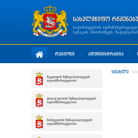
სახელმწიფო რწმუნებ
საქართველოს ადმინისტრაციულ-ტ
სენაკის, ჩხოროწყუს, წალენჯიხ
რეგიონი
ადმინისტრაცია
სიახლე